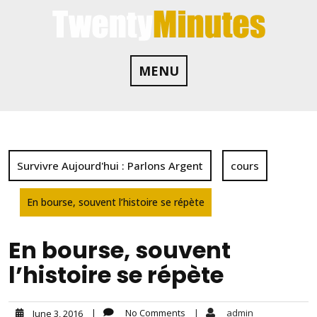
Skip
to
content
MENU
Survivre Aujourd'hui : Parlons Argent
cours
En bourse, souvent l’histoire se répète
En bourse, souvent
l’histoire se répète
|
No Comments
|
admin
June 3, 2016