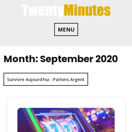
Skip
to
content
MENU
Month:
September 2020
Survivre Aujourd'hui : Parlons Argent