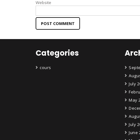
Website
Categories
Arc
cours
Sept
Augus
July 
Febru
May 
Dece
Augus
July 
June 