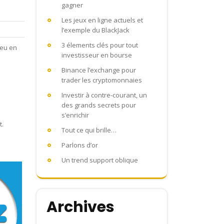
gagner
Les jeux en ligne actuels et
l’exemple du BlackJack
3 élements clés pour tout
jeu en
investisseur en bourse
Binance l’exchange pour
trader les cryptomonnaies
Investir à contre-courant, un
des grands secrets pour
s’enrichir
t.
Tout ce qui brille…
Parlons d’or
Un trend support oblique
Archives