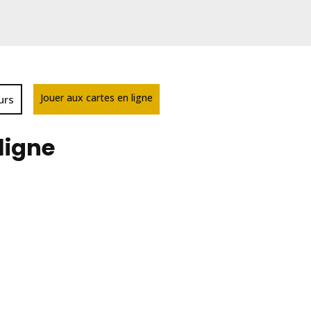
Jouer aux cartes en ligne
urs
ligne